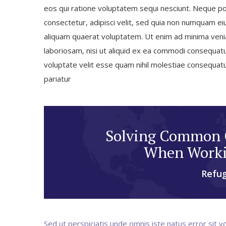
eos qui ratione voluptatem sequi nesciunt. Neque po
consectetur, adipisci velit, sed quia non numquam e
aliquam quaerat voluptatem. Ut enim ad minima venia
laboriosam, nisi ut aliquid ex ea commodi consequatu
voluptate velit esse quam nihil molestiae consequatur
pariatur
Solving Common C
When Worki
Refug
Sed ut perspiciatis unde omnis iste natus error si