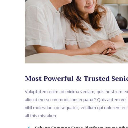
Most Powerful & Trusted Seni
Voluptatem enim ad minima veniam, quis nostrum exer
aliquid ex ea commodi consequatur? Quis autem vel e
nihil molestiae consequatur, vel illum qui dolorem eu
all this mistaken
Solving Common Cross-Platform Issues When