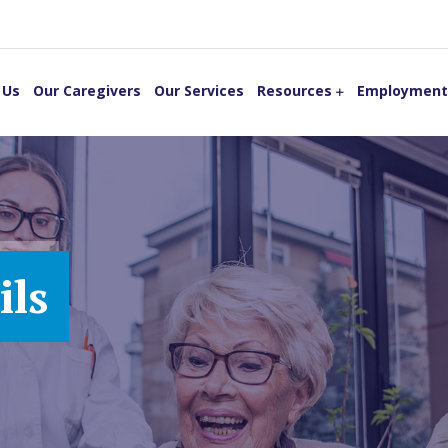
 Us
Our Caregivers
Our Services
Resources
Employment
ils