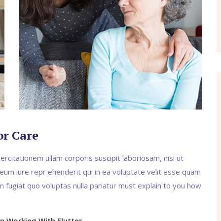
or Care
citationem ullam corporis suscipit laboriosam, nisi ut
um iure repr ehenderit qui in ea voluptate velit esse quam
m fugiat quo voluptas nulla pariatur must explain to you how
 Working With Flutter